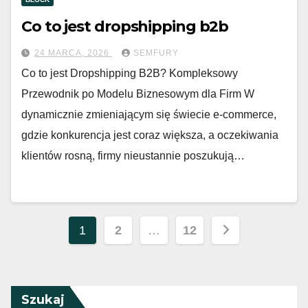
Co to jest dropshipping b2b
24 MARCA, 2026
SEMFURY
Co to jest Dropshipping B2B? Kompleksowy
Przewodnik po Modelu Biznesowym dla Firm W
dynamicznie zmieniającym się świecie e-commerce,
gdzie konkurencja jest coraz większa, a oczekiwania
klientów rosną, firmy nieustannie poszukują…
Nawigacja
1
2
…
12
po
wpisach
Szukaj