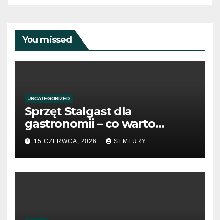
You missed
UNCATEGORIZED
Sprzęt Stalgast dla
gastronomii – co warto
wiedzieć przed zakupem?
15 CZERWCA, 2026
SEMFURY