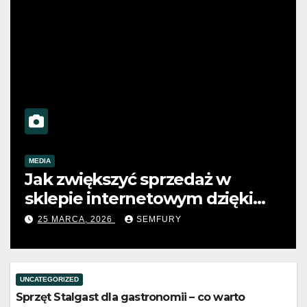
MEDIA
zyć sprzedaż w
Co to jest ma
ternetowym dzięki
automation i 
małej firmie
SEMFURY
25 MARCA, 2026
UNCATEGORIZED
Sprzęt Stalgast dla gastronomii – co warto