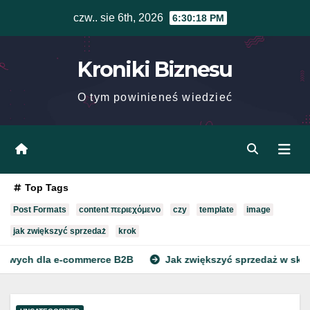
Skip
czw.. sie 6th, 2026
6:30:18 PM
to
content
Kroniki Biznesu
O tym powinieneś wiedzieć
Top Tags
Post Formats
content περιεχόμενο
czy
template
image
jak zwiększyć sprzedaż
krok
 dla e-commerce B2B
Jak zwiększyć sprzedaż w sklepie in