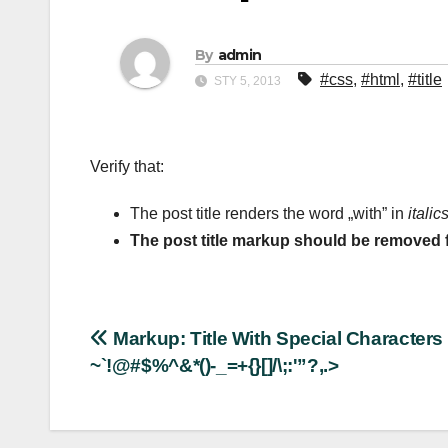
By
admin
#css
,
#html
,
#title
STY 5, 2013
Verify that:
The post title renders the word „with” in
italic
The post title markup should be removed 
Nawigacja
Markup: Title With Special Characters
~`!@#$%^&*()-_=+{}[]/\;:'”?,.>
wpisu