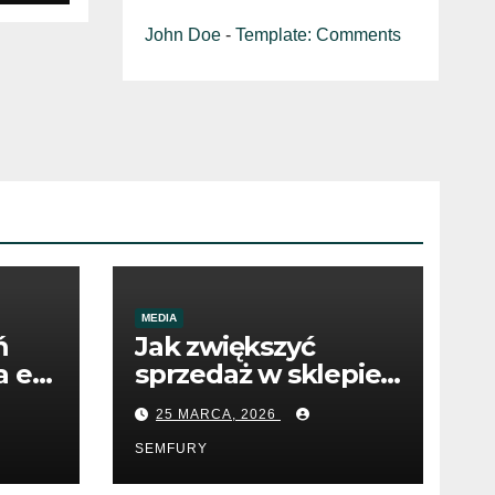
John Doe
-
Template: Comments
MEDIA
ń
Jak zwiększyć
 e-
sprzedaż w sklepie
internetowym
25 MARCA, 2026
dzięki SEO
SEMFURY