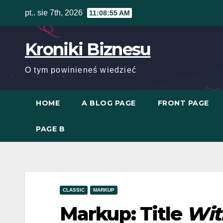
Skip
pt.. sie 7th, 2026
11:08:55 AM
to
content
Kroniki Biznesu
O tym powinieneś wiedzieć
HOME
A BLOG PAGE
FRONT PAGE
PAGE B
CLASSIC
MARKUP
Markup: Title
Wit