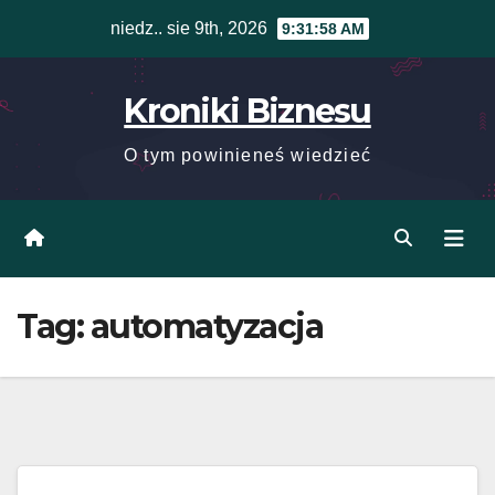
Skip
niedz.. sie 9th, 2026
9:31:59 AM
to
content
Kroniki Biznesu
O tym powinieneś wiedzieć
Tag:
automatyzacja