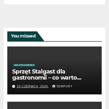
You missed
UNCATEGORIZED
Sprzęt Stalgast dla
gastronomii – co warto
wiedzieć przed zakupem?
15 CZERWCA, 2026
SEMFURY