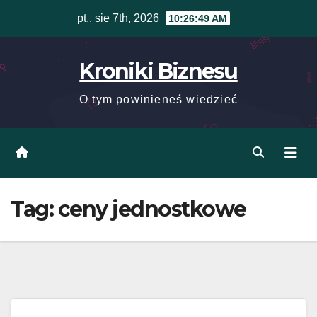
Skip
pt.. sie 7th, 2026
10:26:49 AM
to
content
Kroniki Biznesu
O tym powinieneś wiedzieć
Tag:
ceny jednostkowe