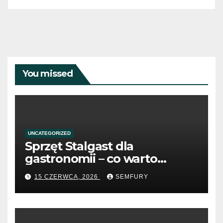
You missed
UNCATEGORIZED
Sprzęt Stalgast dla
gastronomii – co warto
wiedzieć przed zakupem?
15 CZERWCA, 2026
SEMFURY