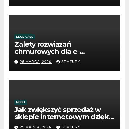
EDGE CASE
Zalety rozwiązań
chmurowych dla e-
commerce B2B
26 MARCA, 2026
SEMFURY
MEDIA
Jak zwiększyć sprzedaż w
sklepie internetowym dzięki
SEO
25 MARCA, 2026
SEMFURY