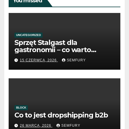
You missed
UNCATEGORIZED
Sprzęt Stalgast dla
gastronomii – co warto
wiedzieć przed zakupem?
15 CZERWCA, 2026
SEMFURY
BLOCK
Co to jest dropshipping b2b
26 MARCA, 2026
SEMFURY