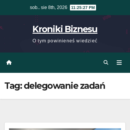
Skip
sob.. sie 8th, 2026
11:25:27 PM
to
content
Kroniki Biznesu
O tym powinieneś wiedzieć
Tag:
delegowanie zadań