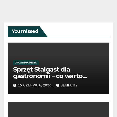
You missed
UNCATEGORIZED
Sprzęt Stalgast dla
gastronomii – co warto
wiedzieć przed zakupem?
15 CZERWCA, 2026
SEMFURY