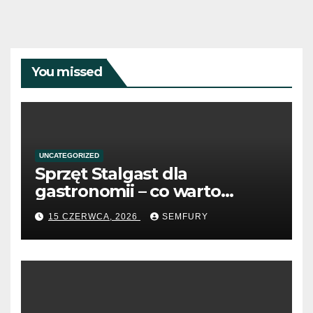
You missed
UNCATEGORIZED
Sprzęt Stalgast dla
gastronomii – co warto
wiedzieć przed zakupem?
15 CZERWCA, 2026
SEMFURY