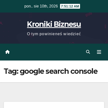
Skip
pon.. sie 10th, 2026
7:51:12 AM
to
content
Kroniki Biznesu
O tym powinieneś wiedzieć
Tag:
google search console