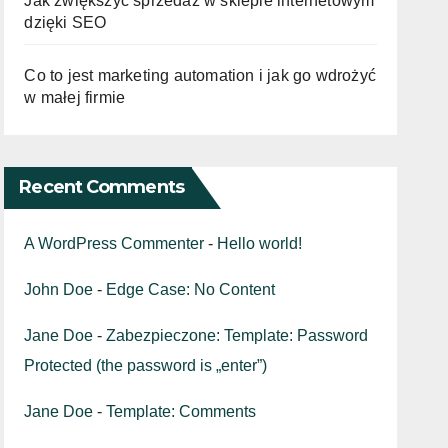
Jak zwiększyć sprzedaż w sklepie internetowym
dzięki SEO
Co to jest marketing automation i jak go wdrożyć
w małej firmie
Recent Comments
A WordPress Commenter
-
Hello world!
John Doe
-
Edge Case: No Content
Jane Doe
-
Zabezpieczone: Template: Password
Protected (the password is „enter”)
Jane Doe
-
Template: Comments