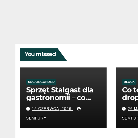
You missed
UNCATEGORIZED
BLOCK
Sprzęt Stalgast dla
Co t
gastronomii – co
dro
warto wiedzieć
15 CZERWCA, 2026
26 M
przed zakupem?
SEMFURY
SEMFU