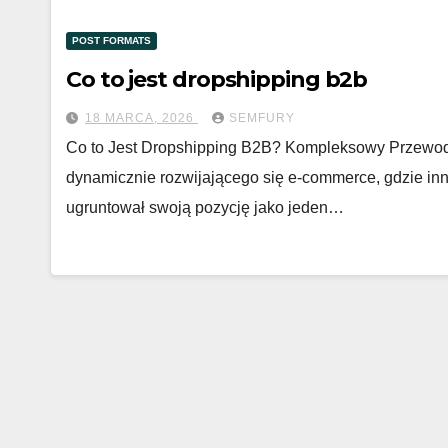
POST FORMATS
Co to jest dropshipping b2b
18 MARCA, 2026
SEMFURY
Co to Jest Dropshipping B2B? Kompleksowy Przewod
dynamicznie rozwijającego się e-commerce, gdzie inn
ugruntował swoją pozycję jako jeden…