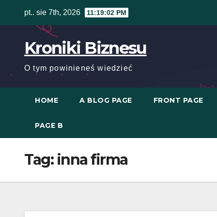
Skip
pt.. sie 7th, 2026
11:19:02 PM
to
content
Kroniki Biznesu
O tym powinieneś wiedzieć
HOME
A BLOG PAGE
FRONT PAGE
PAGE B
Tag:
inna firma