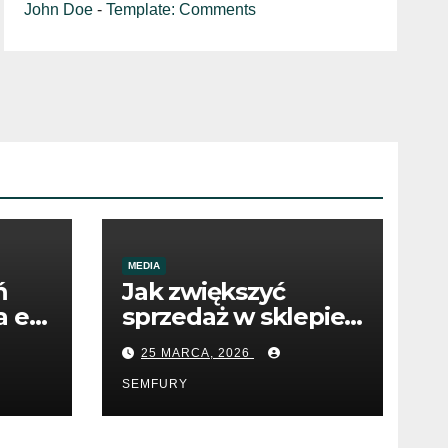
John Doe
-
Template: Comments
MEDIA
ń
Jak zwiększyć
 e-
sprzedaż w sklepie
internetowym
25 MARCA, 2026
dzięki SEO
SEMFURY