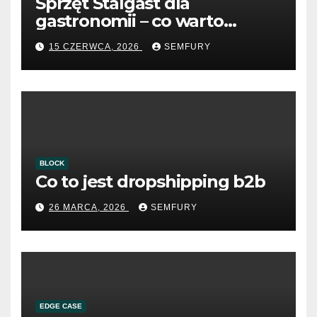
Sprzęt Stalgast dla
gastronomii – co warto
wiedzieć przed zakupem?
15 CZERWCA, 2026
SEMFURY
BLOCK
Co to jest dropshipping b2b
26 MARCA, 2026
SEMFURY
EDGE CASE