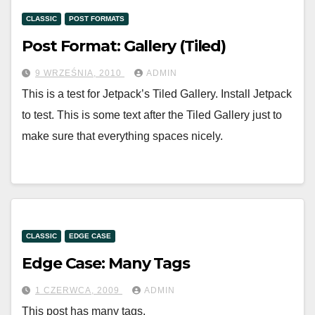
CLASSIC
POST FORMATS
Post Format: Gallery (Tiled)
9 WRZEŚNIA, 2010
ADMIN
This is a test for Jetpack’s Tiled Gallery. Install Jetpack
to test. This is some text after the Tiled Gallery just to
make sure that everything spaces nicely.
CLASSIC
EDGE CASE
Edge Case: Many Tags
1 CZERWCA, 2009
ADMIN
This post has many tags.