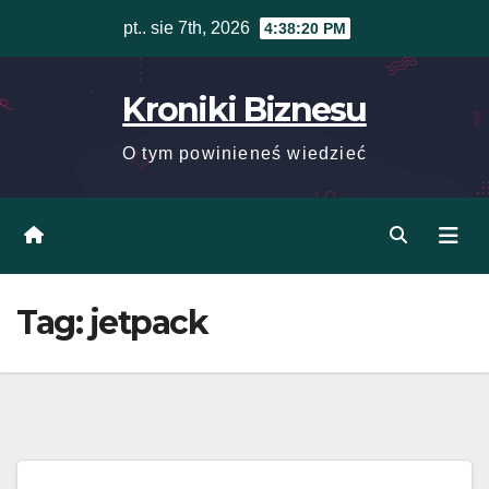
Skip
pt.. sie 7th, 2026
4:38:20 PM
to
content
Kroniki Biznesu
O tym powinieneś wiedzieć
Tag:
jetpack