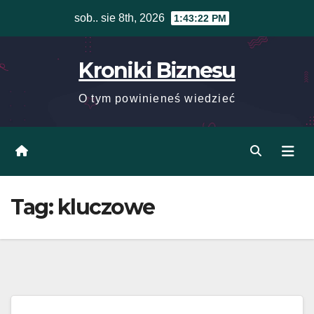
Skip
sob.. sie 8th, 2026
1:43:22 PM
to
content
Kroniki Biznesu
O tym powinieneś wiedzieć
Tag:
kluczowe