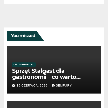
You missed
UNCATEGORIZED
Sprzęt Stalgast dla
gastronomii – co warto
wiedzieć przed zakupem?
15 CZERWCA, 2026
SEMFURY