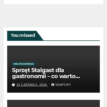
You missed
UNCATEGORIZED
Sprzęt Stalgast dla
gastronomii – co warto
wiedzieć przed zakupem?
15 CZERWCA, 2026
SEMFURY