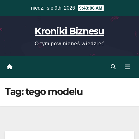
Skip
niedz.. sie 9th, 2026
9:43:06 AM
to
content
Kroniki Biznesu
O tym powinieneś wiedzieć
Tag:
tego modelu