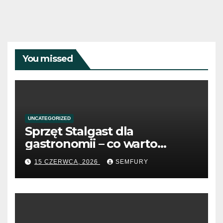
You missed
UNCATEGORIZED
Sprzęt Stalgast dla
gastronomii – co warto
wiedzieć przed zakupem?
15 CZERWCA, 2026
SEMFURY