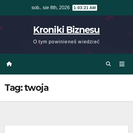
Skip
sob.. sie 8th, 2026
1:03:21 AM
to
content
Kroniki Biznesu
O tym powinieneś wiedzieć
Tag:
twoja