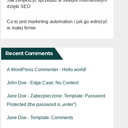
Jak zwiększyć sprzedaż w sklepie internetowym
dzięki SEO
Co to jest marketing automation i jak go wdrożyć
w małej firmie
Recent Comments
A WordPress Commenter
-
Hello world!
John Doe
-
Edge Case: No Content
Jane Doe
-
Zabezpieczone: Template: Password
Protected (the password is „enter”)
Jane Doe
-
Template: Comments