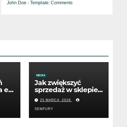
John Doe
-
Template: Comments
MEDIA
ń
Jak zwiększyć
 e-
sprzedaż w sklepie
internetowym
25 MARCA, 2026
dzięki SEO
SEMFURY