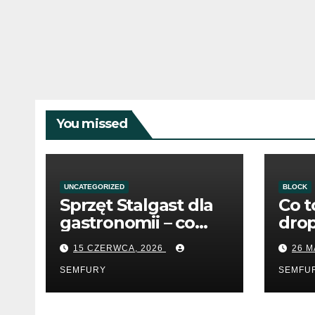
You missed
UNCATEGORIZED
BLOCK
Sprzęt Stalgast dla
Co t
gastronomii – co
dro
warto wiedzieć
15 CZERWCA, 2026
26 M
przed zakupem?
SEMFURY
SEMFU