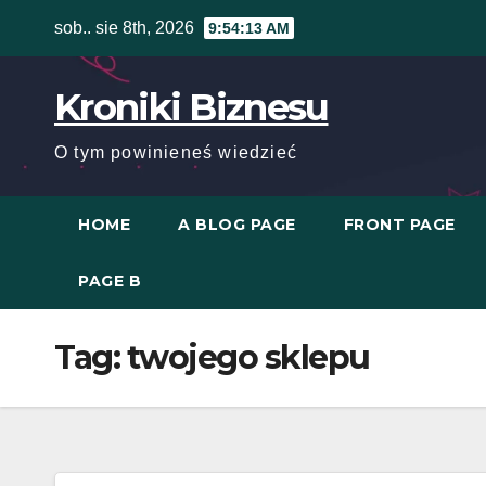
Skip
sob.. sie 8th, 2026
9:54:13 AM
to
content
Kroniki Biznesu
O tym powinieneś wiedzieć
HOME
A BLOG PAGE
FRONT PAGE
PAGE B
Tag:
twojego sklepu