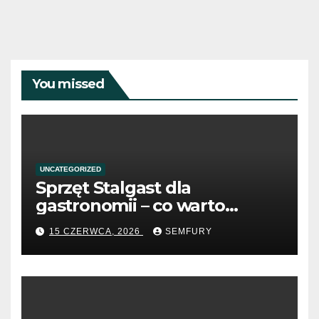
You missed
UNCATEGORIZED
Sprzęt Stalgast dla
gastronomii – co warto
wiedzieć przed zakupem?
15 CZERWCA, 2026
SEMFURY