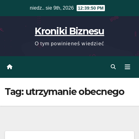
Skip
niedz.. sie 9th, 2026
12:39:50 PM
to
content
Kroniki Biznesu
O tym powinieneś wiedzieć
Tag:
utrzymanie obecnego