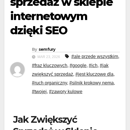
sprzedaż w sklepie
internetowym
dzięki SEO
By
semfury
#ale przede wszystkim
,
MAR 23, 2026
#fraz kluczowych
,
#google
,
#ich
,
#jak
zwiększyć sprzedaż
,
#jest kluczowe dla
,
#ruch organiczny
,
#silnik krokowy nema
,
#twojej
,
#zawory kulowe
Jak Zwiększyć