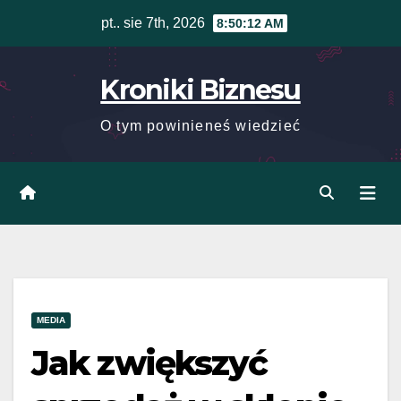
Skip
pt.. sie 7th, 2026
8:50:13 AM
to
content
Kroniki Biznesu
O tym powinieneś wiedzieć
MEDIA
Jak zwiększyć