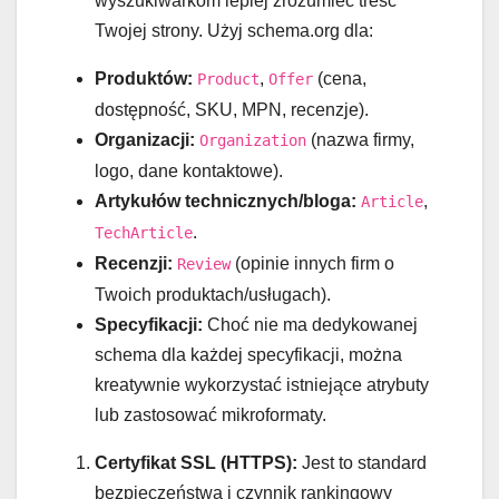
wyszukiwarkom lepiej zrozumieć treść
Twojej strony. Użyj schema.org dla:
Produktów:
,
(cena,
Product
Offer
dostępność, SKU, MPN, recenzje).
Organizacji:
(nazwa firmy,
Organization
logo, dane kontaktowe).
Artykułów technicznych/bloga:
,
Article
.
TechArticle
Recenzji:
(opinie innych firm o
Review
Twoich produktach/usługach).
Specyfikacji:
Choć nie ma dedykowanej
schema dla każdej specyfikacji, można
kreatywnie wykorzystać istniejące atrybuty
lub zastosować mikroformaty.
Certyfikat SSL (HTTPS):
Jest to standard
bezpieczeństwa i czynnik rankingowy