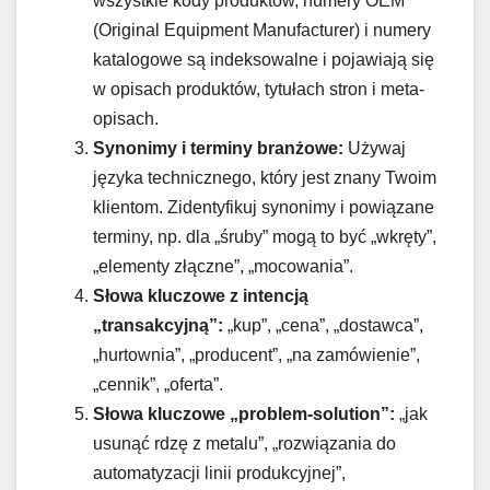
wszystkie kody produktów, numery OEM
(Original Equipment Manufacturer) i numery
katalogowe są indeksowalne i pojawiają się
w opisach produktów, tytułach stron i meta-
opisach.
Synonimy i terminy branżowe:
Używaj
języka technicznego, który jest znany Twoim
klientom. Zidentyfikuj synonimy i powiązane
terminy, np. dla „śruby” mogą to być „wkręty”,
„elementy złączne”, „mocowania”.
Słowa kluczowe z intencją
„transakcyjną”:
„kup”, „cena”, „dostawca”,
„hurtownia”, „producent”, „na zamówienie”,
„cennik”, „oferta”.
Słowa kluczowe „problem-solution”:
„jak
usunąć rdzę z metalu”, „rozwiązania do
automatyzacji linii produkcyjnej”,