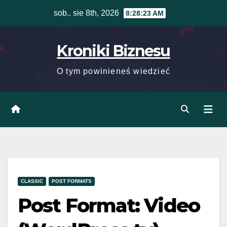
Skip
sob.. sie 8th, 2026
8:28:23 AM
to
content
Kroniki Biznesu
O tym powinieneś wiedzieć
CLASSIC
POST FORMATS
Post Format: Video