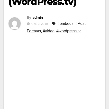
(WordPress.tv)
By
admin
#embeds
,
#Post
CZE 3, 2010
Formats
,
#video
,
#wordpress.tv