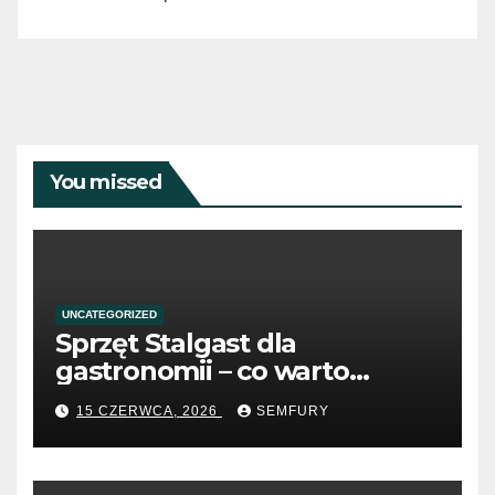
You missed
UNCATEGORIZED
Sprzęt Stalgast dla
gastronomii – co warto
wiedzieć przed zakupem?
15 CZERWCA, 2026
SEMFURY