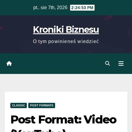
Skip
pt.. sie 7th, 2026
2:24:53 PM
to
content
Kroniki Biznesu
O tym powinieneś wiedzieć
CLASSIC
POST FORMATS
Post Format: Video