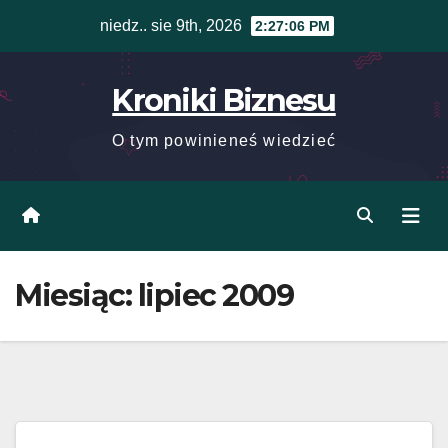
Skip
niedz.. sie 9th, 2026
2:27:06 PM
to
content
Kroniki Biznesu
O tym powinieneś wiedzieć
Miesiąc:
lipiec 2009