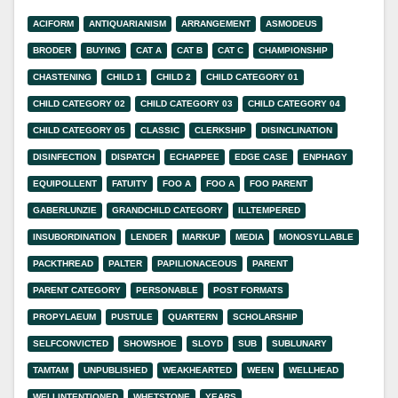
ACIFORM
ANTIQUARIANISM
ARRANGEMENT
ASMODEUS
BRODER
BUYING
CAT A
CAT B
CAT C
CHAMPIONSHIP
CHASTENING
CHILD 1
CHILD 2
CHILD CATEGORY 01
CHILD CATEGORY 02
CHILD CATEGORY 03
CHILD CATEGORY 04
CHILD CATEGORY 05
CLASSIC
CLERKSHIP
DISINCLINATION
DISINFECTION
DISPATCH
ECHAPPEE
EDGE CASE
ENPHAGY
EQUIPOLLENT
FATUITY
FOO A
FOO A
FOO PARENT
GABERLUNZIE
GRANDCHILD CATEGORY
ILLTEMPERED
INSUBORDINATION
LENDER
MARKUP
MEDIA
MONOSYLLABLE
PACKTHREAD
PALTER
PAPILIONACEOUS
PARENT
PARENT CATEGORY
PERSONABLE
POST FORMATS
PROPYLAEUM
PUSTULE
QUARTERN
SCHOLARSHIP
SELFCONVICTED
SHOWSHOE
SLOYD
SUB
SUBLUNARY
TAMTAM
UNPUBLISHED
WEAKHEARTED
WEEN
WELLHEAD
WELLINTENTIONED
WHETSTONE
YEARS