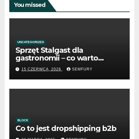
You missed
UNCATEGORIZED
Sprzęt Stalgast dla
gastronomii – co warto
wiedzieć przed zakupem?
15 CZERWCA, 2026
SEMFURY
BLOCK
Co to jest dropshipping b2b