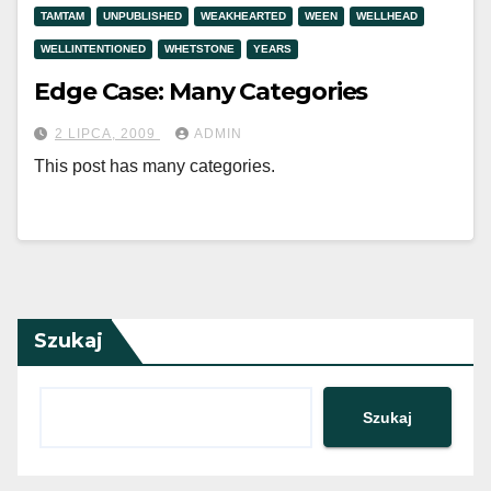
TAMTAM
UNPUBLISHED
WEAKHEARTED
WEEN
WELLHEAD
WELLINTENTIONED
WHETSTONE
YEARS
Edge Case: Many Categories
2 LIPCA, 2009
ADMIN
This post has many categories.
Szukaj
Szukaj