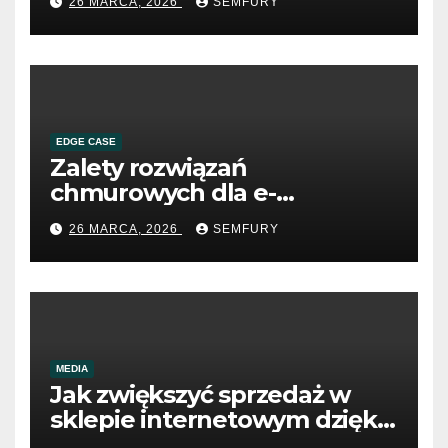
26 MARCA, 2026
SEMFURY
EDGE CASE
Zalety rozwiązań
chmurowych dla e-
commerce B2B
26 MARCA, 2026
SEMFURY
MEDIA
Jak zwiększyć sprzedaż w
sklepie internetowym dzięki
SEO