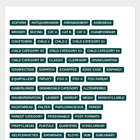
ACIFORM
ANTIQUARIANISM
ARRANGEMENT
ASMODEUS
BRODER
BUYING
CAT A
CAT B
CAT C
CHAMPIONSHIP
CHASTENING
CHILD 1
CHILD 2
CHILD CATEGORY 01
CHILD CATEGORY 02
CHILD CATEGORY 03
CHILD CATEGORY 04
CHILD CATEGORY 05
CLASSIC
CLERKSHIP
DISINCLINATION
DISINFECTION
DISPATCH
ECHAPPEE
EDGE CASE
ENPHAGY
EQUIPOLLENT
FATUITY
FOO A
FOO A
FOO PARENT
GABERLUNZIE
GRANDCHILD CATEGORY
ILLTEMPERED
INSUBORDINATION
LENDER
MARKUP
MEDIA
MONOSYLLABLE
PACKTHREAD
PALTER
PAPILIONACEOUS
PARENT
PARENT CATEGORY
PERSONABLE
POST FORMATS
PROPYLAEUM
PUSTULE
QUARTERN
SCHOLARSHIP
SELFCONVICTED
SHOWSHOE
SLOYD
SUB
SUBLUNARY