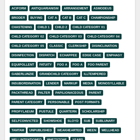
ACIFORM
ANTIQUARIANISM
ARRANGEMENT
ASMODEUS
BRODER
BUYING
CAT A
CAT B
CAT C
CHAMPIONSHIP
CHASTENING
CHILD 1
CHILD 2
CHILD CATEGORY 01
CHILD CATEGORY 02
CHILD CATEGORY 03
CHILD CATEGORY 04
CHILD CATEGORY 05
CLASSIC
CLERKSHIP
DISINCLINATION
DISINFECTION
DISPATCH
ECHAPPEE
EDGE CASE
ENPHAGY
EQUIPOLLENT
FATUITY
FOO A
FOO A
FOO PARENT
GABERLUNZIE
GRANDCHILD CATEGORY
ILLTEMPERED
INSUBORDINATION
LENDER
MARKUP
MEDIA
MONOSYLLABLE
PACKTHREAD
PALTER
PAPILIONACEOUS
PARENT
PARENT CATEGORY
PERSONABLE
POST FORMATS
PROPYLAEUM
PUSTULE
QUARTERN
SCHOLARSHIP
SELFCONVICTED
SHOWSHOE
SLOYD
SUB
SUBLUNARY
TAMTAM
UNPUBLISHED
WEAKHEARTED
WEEN
WELLHEAD
WELLINTENTIONED
WHETSTONE
YEARS