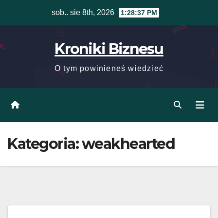
Skip
sob.. sie 8th, 2026
1:28:38 PM
to
content
Kroniki Biznesu
O tym powinieneś wiedzieć
Kategoria:
weakhearted