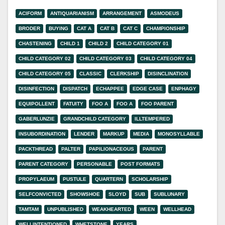
ACIFORM
ANTIQUARIANISM
ARRANGEMENT
ASMODEUS
BRODER
BUYING
CAT A
CAT B
CAT C
CHAMPIONSHIP
CHASTENING
CHILD 1
CHILD 2
CHILD CATEGORY 01
CHILD CATEGORY 02
CHILD CATEGORY 03
CHILD CATEGORY 04
CHILD CATEGORY 05
CLASSIC
CLERKSHIP
DISINCLINATION
DISINFECTION
DISPATCH
ECHAPPEE
EDGE CASE
ENPHAGY
EQUIPOLLENT
FATUITY
FOO A
FOO A
FOO PARENT
GABERLUNZIE
GRANDCHILD CATEGORY
ILLTEMPERED
INSUBORDINATION
LENDER
MARKUP
MEDIA
MONOSYLLABLE
PACKTHREAD
PALTER
PAPILIONACEOUS
PARENT
PARENT CATEGORY
PERSONABLE
POST FORMATS
PROPYLAEUM
PUSTULE
QUARTERN
SCHOLARSHIP
SELFCONVICTED
SHOWSHOE
SLOYD
SUB
SUBLUNARY
TAMTAM
UNPUBLISHED
WEAKHEARTED
WEEN
WELLHEAD
WELLINTENTIONED
WHETSTONE
YEARS