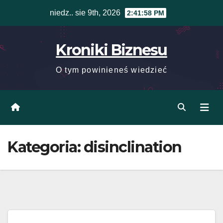
Skip
niedz.. sie 9th, 2026
2:41:58 PM
to
content
Kroniki Biznesu
O tym powinieneś wiedzieć
Kategoria:
disinclination