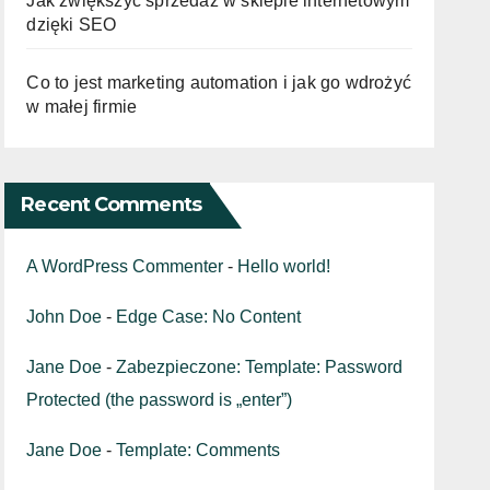
Jak zwiększyć sprzedaż w sklepie internetowym
dzięki SEO
Co to jest marketing automation i jak go wdrożyć
w małej firmie
Recent Comments
A WordPress Commenter
-
Hello world!
John Doe
-
Edge Case: No Content
Jane Doe
-
Zabezpieczone: Template: Password
Protected (the password is „enter”)
Jane Doe
-
Template: Comments