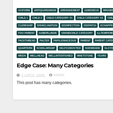
ACIFORM
ANTIQUARIANISM
ARRANGEMENT
ASMODEUS
BRODE
CHILD 1
CHILD 2
CHILD CATEGORY 01
CHILD CATEGORY 02
CHI
CLERKSHIP
DISINCLINATION
DISINFECTION
DISPATCH
ECHAPPE
FOO PARENT
GABERLUNZIE
GRANDCHILD CATEGORY
ILLTEMPER
PACKTHREAD
PALTER
PAPILIONACEOUS
PARENT
PARENT CAT
QUARTERN
SCHOLARSHIP
SELFCONVICTED
SHOWSHOE
SLOY
WEEN
WELLHEAD
WELLINTENTIONED
WHETSTONE
YEARS
Edge Case: Many Categories
2 LIPCA, 2009
ADMIN
This post has many categories.