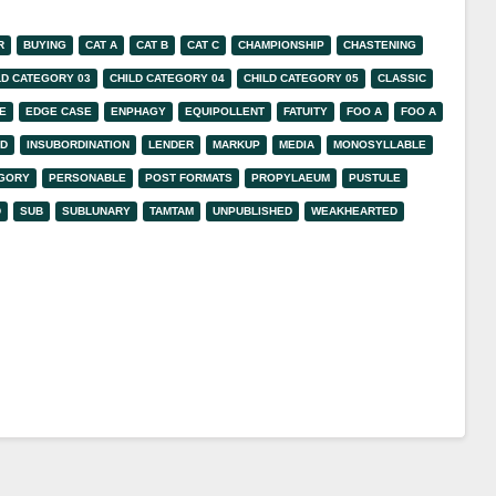
R
BUYING
CAT A
CAT B
CAT C
CHAMPIONSHIP
CHASTENING
LD CATEGORY 03
CHILD CATEGORY 04
CHILD CATEGORY 05
CLASSIC
E
EDGE CASE
ENPHAGY
EQUIPOLLENT
FATUITY
FOO A
FOO A
ED
INSUBORDINATION
LENDER
MARKUP
MEDIA
MONOSYLLABLE
EGORY
PERSONABLE
POST FORMATS
PROPYLAEUM
PUSTULE
D
SUB
SUBLUNARY
TAMTAM
UNPUBLISHED
WEAKHEARTED