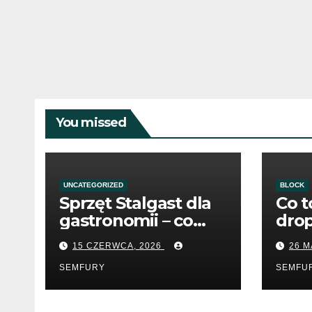
You missed
UNCATEGORIZED
BLOCK
Sprzęt Stalgast dla
Co t
gastronomii – co
dro
warto wiedzieć
15 CZERWCA, 2026
26 M
przed zakupem?
SEMFURY
SEMFU