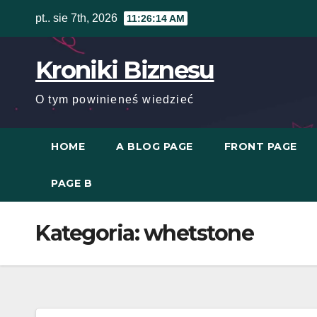
Skip
pt.. sie 7th, 2026
11:26:14 AM
to
content
Kroniki Biznesu
O tym powinieneś wiedzieć
HOME
A BLOG PAGE
FRONT PAGE
PAGE B
Kategoria:
whetstone