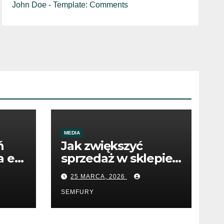
John Doe
-
Template: Comments
MEDIA
ń
Jak zwiększyć
 e-
sprzedaż w sklepie
internetowym
25 MARCA, 2026
dzięki SEO
SEMFURY