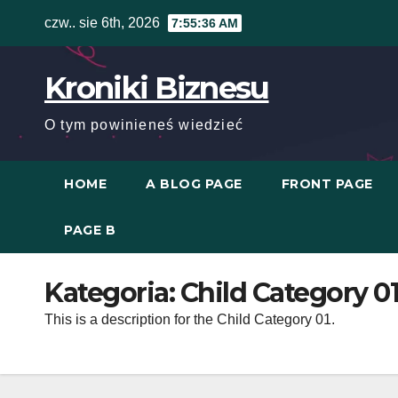
Skip
czw.. sie 6th, 2026
7:55:36 AM
to
content
Kroniki Biznesu
O tym powinieneś wiedzieć
HOME
A BLOG PAGE
FRONT PAGE
PAGE B
Kategoria:
Child Category 0
This is a description for the Child Category 01.