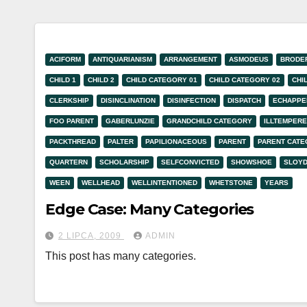
ACIFORM
ANTIQUARIANISM
ARRANGEMENT
ASMODEUS
BRODE
CHILD 1
CHILD 2
CHILD CATEGORY 01
CHILD CATEGORY 02
CHI
CLERKSHIP
DISINCLINATION
DISINFECTION
DISPATCH
ECHAPPE
FOO PARENT
GABERLUNZIE
GRANDCHILD CATEGORY
ILLTEMPER
PACKTHREAD
PALTER
PAPILIONACEOUS
PARENT
PARENT CAT
QUARTERN
SCHOLARSHIP
SELFCONVICTED
SHOWSHOE
SLOY
WEEN
WELLHEAD
WELLINTENTIONED
WHETSTONE
YEARS
Edge Case: Many Categories
2 LIPCA, 2009
ADMIN
This post has many categories.