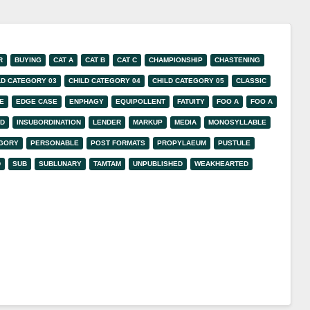
R
BUYING
CAT A
CAT B
CAT C
CHAMPIONSHIP
CHASTENING
LD CATEGORY 03
CHILD CATEGORY 04
CHILD CATEGORY 05
CLASSIC
E
EDGE CASE
ENPHAGY
EQUIPOLLENT
FATUITY
FOO A
FOO A
ED
INSUBORDINATION
LENDER
MARKUP
MEDIA
MONOSYLLABLE
EGORY
PERSONABLE
POST FORMATS
PROPYLAEUM
PUSTULE
D
SUB
SUBLUNARY
TAMTAM
UNPUBLISHED
WEAKHEARTED