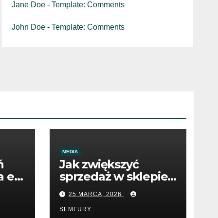
Jane Doe
-
Template: Comments
John Doe
-
Template: Comments
MEDIA
ń
Jak zwiększyć
 e-
sprzedaż w sklepie
internetowym
25 MARCA, 2026
dzięki SEO
SEMFURY